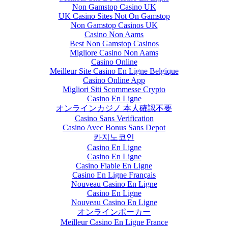
Non Gamstop Casino UK
UK Casino Sites Not On Gamstop
Non Gamstop Casinos UK
Casino Non Aams
Best Non Gamstop Casinos
Migliore Casino Non Aams
Casino Online
Meilleur Site Casino En Ligne Belgique
Casino Online App
Migliori Siti Scommesse Crypto
Casino En Ligne
オンラインカジノ 本人確認不要
Casino Sans Verification
Casino Avec Bonus Sans Depot
카지노코인
Casino En Ligne
Casino En Ligne
Casino Fiable En Ligne
Casino En Ligne Français
Nouveau Casino En Ligne
Casino En Ligne
Nouveau Casino En Ligne
オンラインポーカー
Meilleur Casino En Ligne France